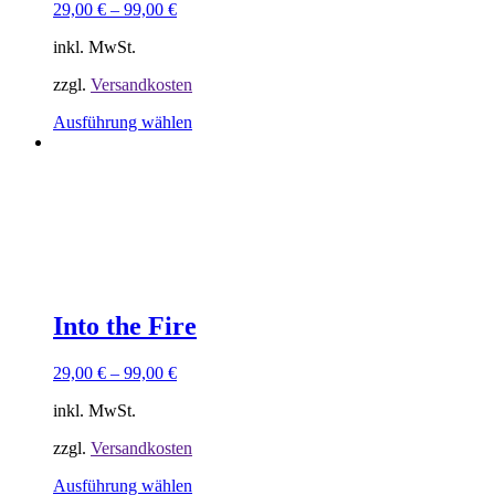
29,00
€
–
99,00
€
werden
inkl. MwSt.
zzgl.
Versandkosten
Dieses
Ausführung wählen
Produkt
weist
Sorry, keine Ergebnisse gefunden.
mehrere
Versusche ein anderes Keyword
Varianten
auf.
Die
Optionen
können
auf
der
Into the Fire
Produktseite
gewählt
29,00
€
–
99,00
€
werden
inkl. MwSt.
zzgl.
Versandkosten
Dieses
Ausführung wählen