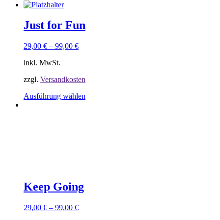
Produkt
weist
mehrere
Just for Fun
Varianten
auf.
29,00
€
–
99,00
€
Die
Optionen
inkl. MwSt.
können
auf
zzgl.
Versandkosten
der
Produktseite
Dieses
Ausführung wählen
gewählt
Produkt
werden
weist
Sorry, keine Ergebnisse gefunden.
mehrere
Versusche ein anderes Keyword
Varianten
auf.
Die
Optionen
können
auf
der
Keep Going
Produktseite
gewählt
29,00
€
–
99,00
€
werden