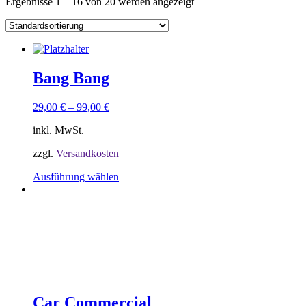
Ergebnisse 1 – 16 von 20 werden angezeigt
Bang Bang
29,00
€
–
99,00
€
inkl. MwSt.
zzgl.
Versandkosten
Dieses
Ausführung wählen
Produkt
weist
Sorry, keine Ergebnisse gefunden.
mehrere
Versusche ein anderes Keyword
Varianten
auf.
Die
Optionen
können
auf
der
Car Commercial