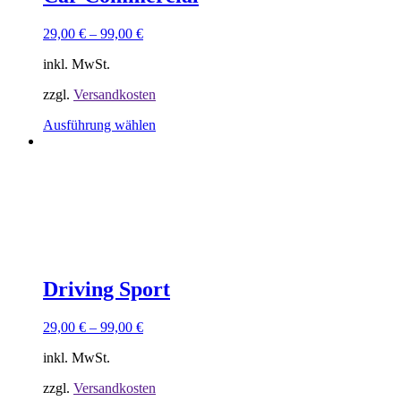
Produktseite
gewählt
29,00
€
–
99,00
€
werden
inkl. MwSt.
zzgl.
Versandkosten
Dieses
Ausführung wählen
Produkt
weist
Sorry, keine Ergebnisse gefunden.
mehrere
Versusche ein anderes Keyword
Varianten
auf.
Die
Optionen
können
auf
der
Driving Sport
Produktseite
gewählt
29,00
€
–
99,00
€
werden
inkl. MwSt.
zzgl.
Versandkosten