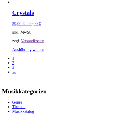
Produkt
werden
weist
mehrere
Crystals
Varianten
auf.
29,00
€
–
99,00
€
Die
Optionen
inkl. MwSt.
können
auf
zzgl.
Versandkosten
der
Produktseite
Dieses
Ausführung wählen
gewählt
Produkt
werden
1
weist
2
mehrere
3
Varianten
→
auf.
Die
Optionen
können
Musikkategorien
auf
der
Produktseite
Genre
gewählt
Themen
werden
Musikkatalog