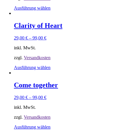
der
Produktseite
Dieses
Ausführung wählen
gewählt
Produkt
werden
weist
mehrere
Clarity of Heart
Varianten
auf.
29,00
€
–
99,00
€
Die
Optionen
inkl. MwSt.
können
auf
zzgl.
Versandkosten
der
Produktseite
Dieses
Ausführung wählen
gewählt
Produkt
werden
weist
mehrere
Come together
Varianten
auf.
29,00
€
–
99,00
€
Die
Optionen
inkl. MwSt.
können
auf
zzgl.
Versandkosten
der
Produktseite
Dieses
Ausführung wählen
gewählt