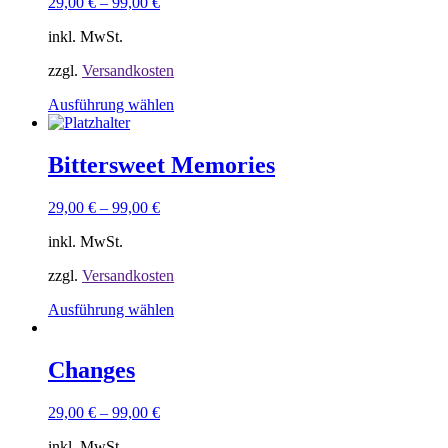
29,00
€
–
99,00
€
Die
Optionen
inkl. MwSt.
können
auf
zzgl.
Versandkosten
der
Produktseite
Dieses
Ausführung wählen
gewählt
Produkt
werden
weist
mehrere
Bittersweet Memories
Varianten
auf.
29,00
€
–
99,00
€
Die
Optionen
inkl. MwSt.
können
auf
zzgl.
Versandkosten
der
Produktseite
Dieses
Ausführung wählen
gewählt
Produkt
werden
weist
mehrere
Changes
Varianten
auf.
29,00
€
–
99,00
€
Die
Optionen
inkl. MwSt.