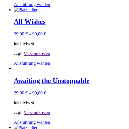
Produktseite
Dieses
Ausführung wählen
gewählt
Produkt
werden
weist
mehrere
All Wishes
Varianten
auf.
29,00
€
–
99,00
€
Die
Optionen
inkl. MwSt.
können
auf
zzgl.
Versandkosten
der
Produktseite
Dieses
Ausführung wählen
gewählt
Produkt
werden
weist
mehrere
Awaiting the Unstoppable
Varianten
auf.
29,00
€
–
99,00
€
Die
Optionen
inkl. MwSt.
können
auf
zzgl.
Versandkosten
der
Produktseite
Dieses
Ausführung wählen
gewählt
Produkt