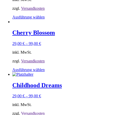
können
auf
zzgl.
Versandkosten
der
Produktseite
Dieses
Ausführung wählen
gewählt
Produkt
werden
weist
mehrere
Cherry Blossom
Varianten
auf.
29,00
€
–
99,00
€
Die
Optionen
inkl. MwSt.
können
auf
zzgl.
Versandkosten
der
Produktseite
Dieses
Ausführung wählen
gewählt
Produkt
werden
weist
mehrere
Childhood Dreams
Varianten
auf.
29,00
€
–
99,00
€
Die
Optionen
inkl. MwSt.
können
auf
zzgl.
Versandkosten