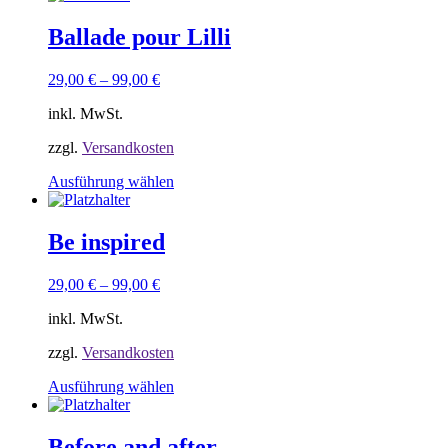
werden
weist
mehrere
Ballade pour Lilli
Varianten
auf.
29,00
€
–
99,00
€
Die
Optionen
inkl. MwSt.
können
auf
zzgl.
Versandkosten
der
Produktseite
Dieses
Ausführung wählen
gewählt
Produkt
werden
weist
mehrere
Be inspired
Varianten
auf.
29,00
€
–
99,00
€
Die
Optionen
inkl. MwSt.
können
auf
zzgl.
Versandkosten
der
Produktseite
Dieses
Ausführung wählen
gewählt
Produkt
werden
weist
mehrere
Before and after