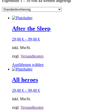
Ergebnisse 1 – 16 von 44 werden angezeigt
After the Sleep
29,00
€
–
99,00
€
inkl. MwSt.
zzgl.
Versandkosten
Dieses
Ausführung wählen
Produkt
weist
mehrere
All heroes
Varianten
auf.
29,00
€
–
99,00
€
Die
Optionen
inkl. MwSt.
können
auf
zzgl.
Versandkosten
der