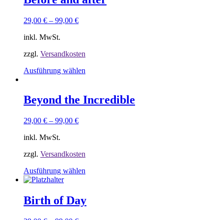
Varianten
auf.
29,00
€
–
99,00
€
Die
Optionen
inkl. MwSt.
können
auf
zzgl.
Versandkosten
der
Produktseite
Dieses
Ausführung wählen
gewählt
Produkt
werden
weist
mehrere
Beyond the Incredible
Varianten
auf.
29,00
€
–
99,00
€
Die
Optionen
inkl. MwSt.
können
auf
zzgl.
Versandkosten
der
Produktseite
Dieses
Ausführung wählen
gewählt
Produkt
werden
weist
mehrere
Birth of Day
Varianten
auf.