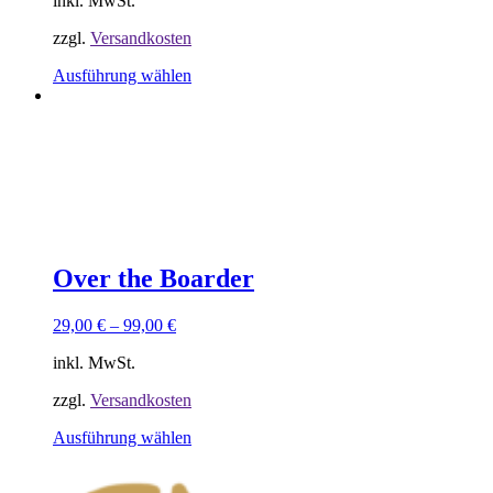
inkl. MwSt.
zzgl.
Versandkosten
Dieses
Ausführung wählen
Produkt
weist
Sorry, keine Ergebnisse gefunden.
mehrere
Versusche ein anderes Keyword
Varianten
auf.
Die
Optionen
können
auf
der
Over the Boarder
Produktseite
gewählt
29,00
€
–
99,00
€
werden
inkl. MwSt.
zzgl.
Versandkosten
Dieses
Ausführung wählen
Produkt
weist