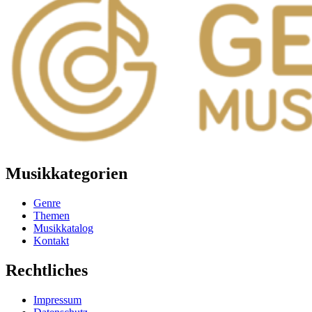
mehrere
Varianten
auf.
Die
Optionen
können
auf
der
Produktseite
gewählt
werden
Musikkategorien
Genre
Themen
Musikkatalog
Kontakt
Rechtliches
Impressum