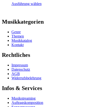
Produktseite
Dieses
Ausführung wählen
gewählt
Produkt
werden
weist
mehrere
Varianten
Musikkategorien
auf.
Die
Genre
Optionen
Themen
können
Musikkatalog
auf
Kontakt
der
Produktseite
Rechtliches
gewählt
werden
Impressum
Datenschutz
AGB
Widerrufsbelehrung
Infos & Services
Musikstreaming
Auftragskomposition
Songanpassung