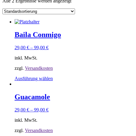
Alle 2 Ergebnisse werden angezeigt
Baila Conmigo
29,00
€
–
99,00
€
inkl. MwSt.
zzgl.
Versandkosten
Dieses
Ausführung wählen
Produkt
weist
mehrere
Guacamole
Varianten
auf.
29,00
€
–
99,00
€
Die
Optionen
inkl. MwSt.
können
auf
zzgl.
Versandkosten
der