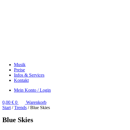
Musik
Preise
Infos & Services
Kontakt
Mein Konto / Login
0,00
€
0
Warenkorb
Start
/
Trends
/ Blue Skies
Blue Skies