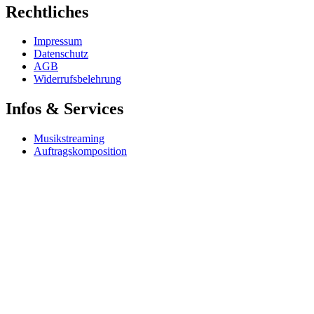
Rechtliches
Impressum
Datenschutz
AGB
Widerrufsbelehrung
Infos & Services
Musikstreaming
Auftragskomposition
Songanpassung
Gemafreie Musik
Kostenlose Musik
Flatrates & Musikpakete
AKM-freie Musik
SUISA-freie Musik
Copyright © 2026 GEMAFREIE MUSIKDOWNLOADS. Alle Rechte
Designed & Developed By
Metanow