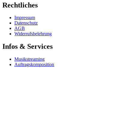
Rechtliches
Impressum
Datenschutz
AGB
Widerrufsbelehrung
Infos & Services
Musikstreaming
Auftragskomposition
Songanpassung
Gemafreie Musik
Kostenlose Musik
Flatrates & Musikpakete
AKM-freie Musik
SUISA-freie Musik
Copyright © 2026 GEMAFREIE MUSIKDOWNLOADS. Alle Rechte
Designed & Developed By
Metanow