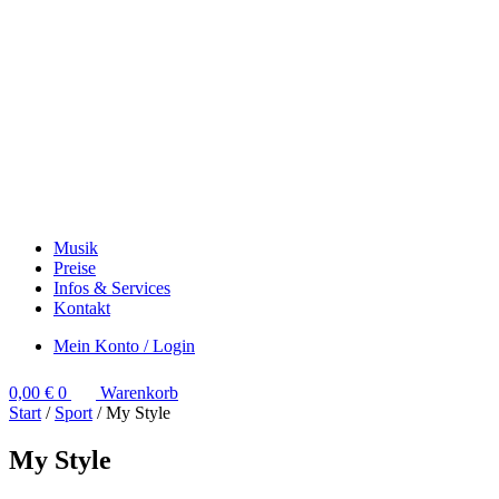
Musik
Preise
Infos & Services
Kontakt
Mein Konto / Login
0,00
€
0
Warenkorb
Start
/
Sport
/ My Style
My Style